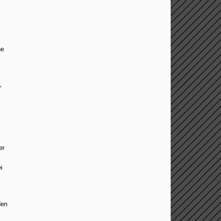
he
"
er
i
den