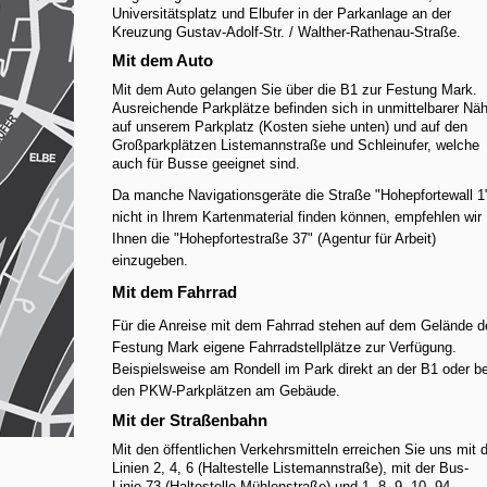
Universitätsplatz und Elbufer in der Parkanlage an der
Kreuzung Gustav-Adolf-Str. / Walther-Rathenau-Straße.
Mit dem Auto
Mit dem Auto gelangen Sie über die B1 zur Festung Mark.
Ausreichende Parkplätze befinden sich in unmittelbarer Nä
auf unserem Parkplatz (Kosten siehe unten) und auf den
Großparkplätzen Listemannstraße und Schleinufer, welche
auch für Busse geeignet sind.
Da manche Navigationsgeräte die Straße "Hohepfortewall 1
nicht in Ihrem Kartenmaterial finden können, empfehlen wir
Ihnen die "Hohepfortestraße 37" (Agentur für Arbeit)
einzugeben.
Mit dem Fahrrad
Für die Anreise mit dem Fahrrad stehen auf dem Gelände d
Festung Mark eigene Fahrradstellplätze zur Verfügung.
Beispielsweise am Rondell im Park direkt an der B1 oder be
den PKW-Parkplätzen am Gebäude.
Mit der Straßenbahn
Mit den öffentlichen Verkehrsmitteln erreichen Sie uns mit 
Linien 2, 4, 6 (Haltestelle Listemannstraße), mit der Bus-
Linie 73 (Haltestelle Mühlenstraße) und 1, 8, 9, 10, 94